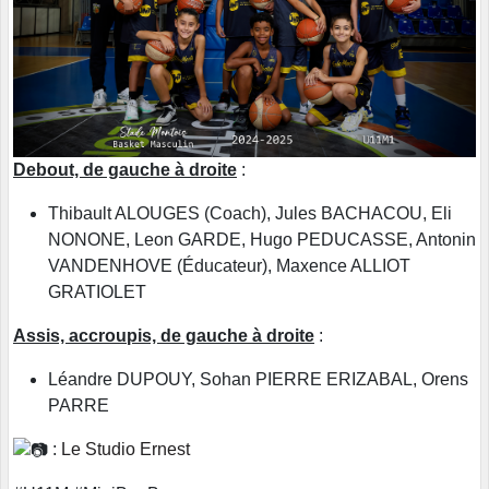
Debout, de gauche à droite
:
Thibault ALOUGES (Coach), Jules BACHACOU, Eli
NONONE, Leon GARDE, Hugo PEDUCASSE, Antonin
VANDENHOVE (Éducateur), Maxence ALLIOT
GRATIOLET
Assis, accroupis, de gauche à droite
:
Léandre DUPOUY, Sohan PIERRE ERIZABAL, Orens
PARRE
:
Le Studio Ernest