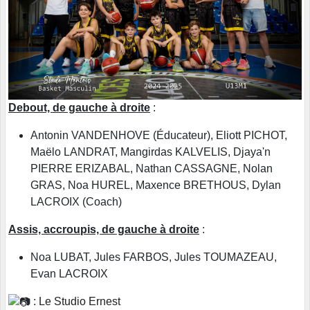
Debout, de gauche à droite
:
Antonin VANDENHOVE (Éducateur), Eliott PICHOT,
Maëlo LANDRAT, Mangirdas KALVELIS, Djaya'n
PIERRE ERIZABAL, Nathan CASSAGNE, Nolan
GRAS, Noa HUREL, Maxence BRETHOUS, Dylan
LACROIX (Coach)
Assis, accroupis, de gauche à droite
:
Noa LUBAT, Jules FARBOS, Jules TOUMAZEAU,
Evan LACROIX
:
Le Studio Ernest